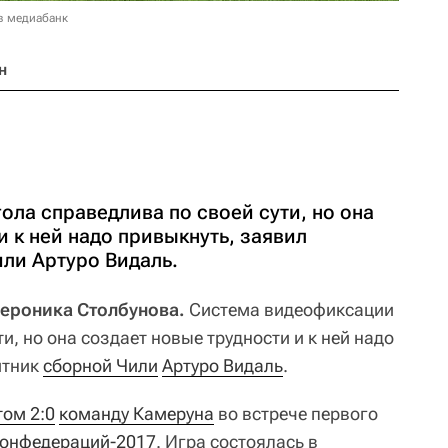
в медиабанк
н
ла справедлива по своей сути, но она
и к ней надо привыкнуть, заявил
ли Артуро Видаль.
Вероника Столбунова.
Система видеофиксации
и, но она создает новые трудности и к ней надо
итник
сборной Чили
Артуро Видаль
.
том 2:0
команду Камеруна
во встрече первого
конфедераций-2017
. Игра состоялась в