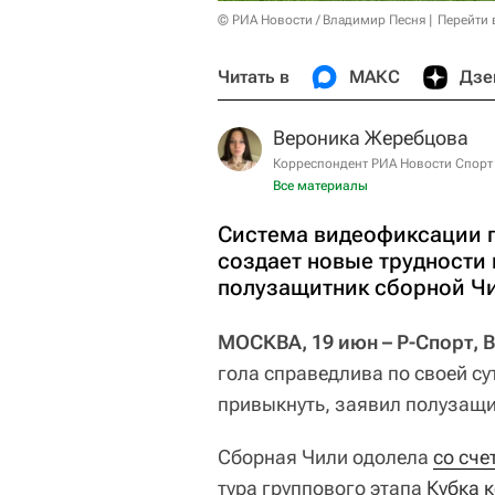
© РИА Новости / Владимир Песня
Перейти 
Читать в
МАКС
Дзе
Вероника Жеребцова
Корреспондент РИА Новости Спорт
Все материалы
Система видеофиксации го
создает новые трудности 
полузащитник сборной Чи
МОСКВА, 19 июн – Р-Спорт, 
гола справедлива по своей сут
привыкнуть, заявил полузащ
Сборная Чили одолела
со сче
тура группового этапа
Кубка 