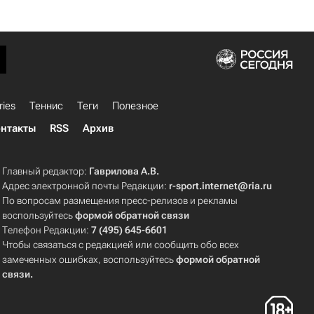
ries
Теннис
Теги
Полезное
нтакты
RSS
Архив
Главный редактор:
Гаврилова А.В.
Адрес электронной почты Редакции:
r-sport.internet@ria.ru
По вопросам размещения пресс-релизов и рекламы
воспользуйтесь
формой обратной связи
Телефон Редакции:
7 (495) 645-6601
Чтобы связаться с редакцией или сообщить обо всех
замеченных ошибках, воспользуйтесь
формой обратной
связи
.