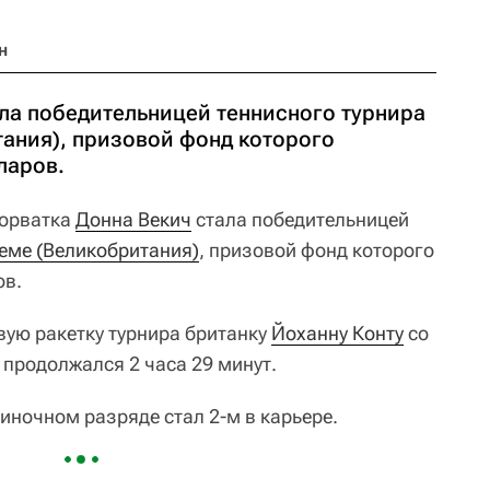
н
ала победительницей теннисного турнира
тания), призовой фонд которого
ларов.
орватка
Донна Векич
стала победительницей
геме (Великобритания)
, призовой фонд которого
ов.
вую ракетку турнира британку
Йоханну Конту
со
тч продолжался 2 часа 29 минут.
диночном разряде стал 2-м в карьере.