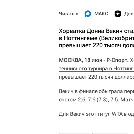
Читать в
МАКС
Дзе
Хорватка Донна Векич ст
в Ноттингеме (Великобри
превышает 220 тысяч дол
МОСКВА, 18 июн - Р-Спорт.
Х
теннисного турнира в Ноттин
превышает 220 тысяч доллар
Векич в финале обыграла пер
счетом 2:6, 7:6 (7:3), 7:5. Ма
Для Векич этот титул WTA в о