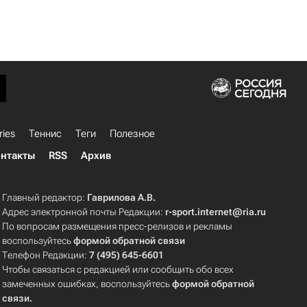
ries
Теннис
Теги
Полезное
нтакты
RSS
Архив
Главный редактор:
Гаврилова А.В.
Адрес электронной почты Редакции:
r-sport.internet@ria.ru
По вопросам размещения пресс-релизов и рекламы
воспользуйтесь
формой обратной связи
Телефон Редакции:
7 (495) 645-6601
Чтобы связаться с редакцией или сообщить обо всех
замеченных ошибках, воспользуйтесь
формой обратной
связи
.