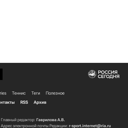
ries
Теннис
Теги
Полезное
нтакты
RSS
Архив
Главный редактор:
Гаврилова А.В.
Адрес электронной почты Редакции:
r-sport.internet@ria.ru