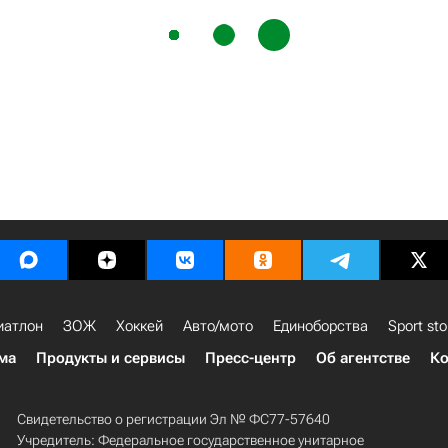
иатлон
ЗОЖ
Хоккей
Авто/мото
Единоборства
Sport sto
ма
Продукты и сервисы
Пресс-центр
Об агентстве
Ко
Свидетельство о регистрации Эл № ФС77-57640
Учредитель: Федеральное государственное унитарное