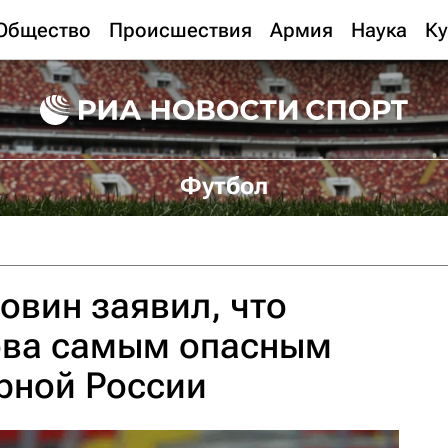
Общество
Происшествия
Армия
Наука
Ку
Футбол
овин заявил, что
ова самым опасным
рной России