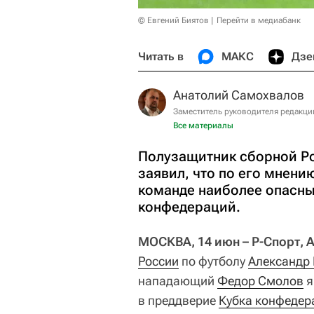
© Евгений Биятов
Перейти в медиабанк
Читать в
МАКС
Дзе
Анатолий Самохвалов
Заместитель руководителя редакци
Все материалы
Полузащитник сборной Ро
заявил, что по его мнен
команде наиболее опасны
конфедераций.
МОСКВА, 14 июн – Р-Спорт, 
России
по футболу
Александр
нападающий
Федор Смолов
я
в преддверие
Кубка конфедер