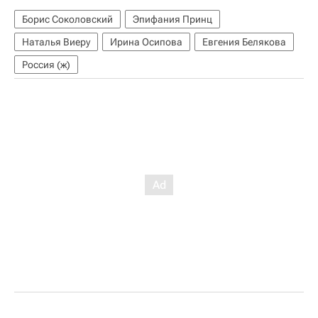
Борис Соколовский
Эпифания Принц
Наталья Виеру
Ирина Осипова
Евгения Белякова
Россия (ж)