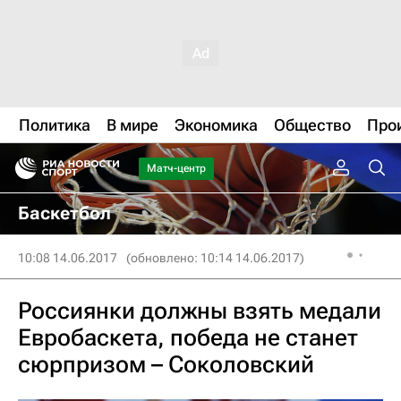
Политика
В мире
Экономика
Общество
Про
Матч-центр
Баскетбол
10:08 14.06.2017
(обновлено: 10:14 14.06.2017)
Россиянки должны взять медали
Евробаскета, победа не станет
сюрпризом – Соколовский