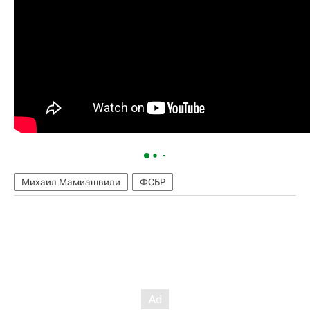
Михаил Мамиашвили
ФСБР