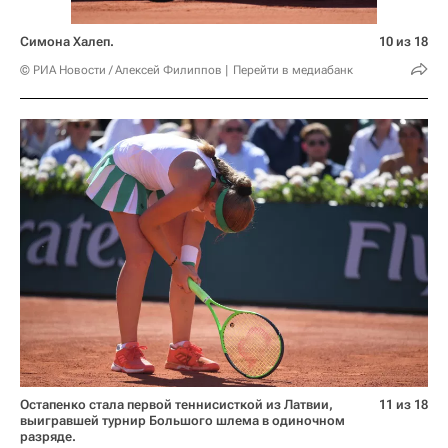
Симона Халеп.
10 из 18
© РИА Новости / Алексей Филиппов
Перейти в медиабанк
Остапенко стала первой теннисисткой из Латвии,
11 из 18
выигравшей турнир Большого шлема в одиночном
разряде.