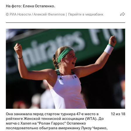
На фото: Елена Остапенко.
© РИА Новости / Алексей Филиппов
Перейти в медиабанк
Она занимала перед стартом турнира 47-е место в
12 из 18
рейтинге Женской теннисной ассоциации (WTA). До
матча с Халеп на "Ролан Гаррос" Остапенко
последовательно обыграла американку Луизу Чирико,