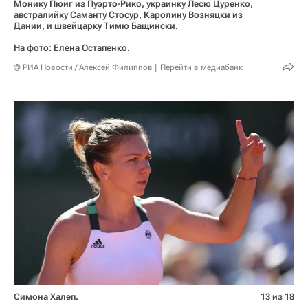
Монику Пюиг из Пуэрто-Рико, украинку Лесю Цуренко,
австралийку Саманту Стосур, Каролину Возняцки из
Дании, и швейцарку Тимю Бащински.
На фото: Елена Остапенко.
© РИА Новости / Алексей Филиппов
Перейти в медиабанк
Симона Халеп.
13 из 18