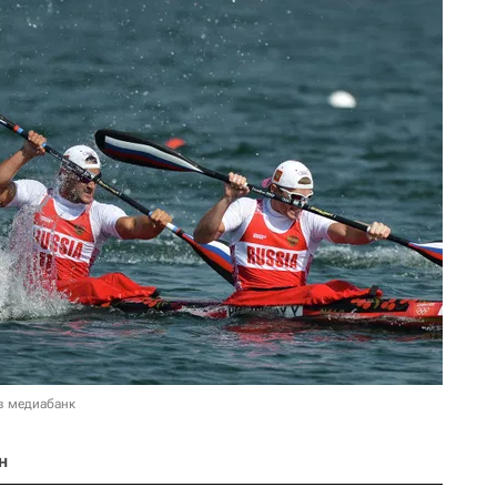
в медиабанк
н