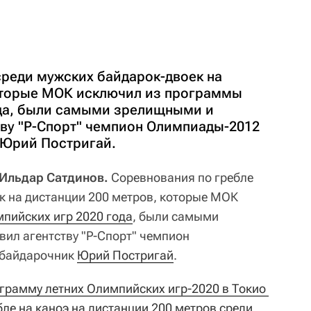
среди мужских байдарок-двоек на
оторые МОК исключил из программы
ода, были самыми зрелищными и
тву "Р-Спорт" чемпион Олимпиады-2012
 Юрий Постригай.
 Ильдар Сатдинов.
Соревнования по гребле
к на дистанции 200 метров, которые МОК
пийских игр 2020 года
, были самыми
ил агентству "Р-Спорт" чемпион
 байдарочник
Юрий Постригай
.
грамму летних Олимпийских игр-2020 в Токио 
ле на каноэ на дистанции 200 метров среди 