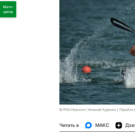
Матч-
центр
© РИА Новости / Алексей Куденко
Перейти 
Читать в
МАКС
Дзе