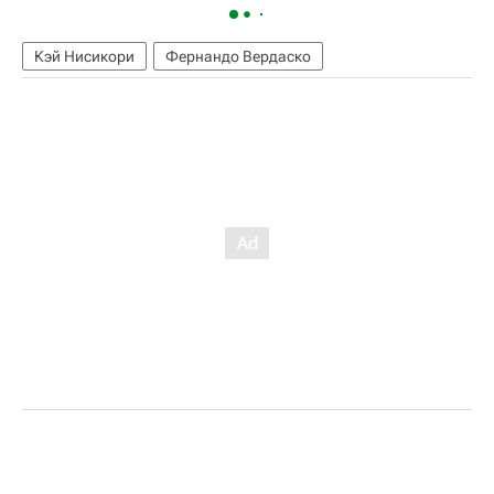
Кэй Нисикори
Фернандо Вердаско