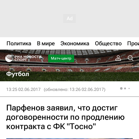
Политика
В мире
Экономика
Общество
Про
Матч-центр
Футбол
13:25 02.06.2017
(обновлено: 13:26 02.06.2017)
Парфенов заявил, что достиг
договоренности по продлению
контракта с ФК "Тосно"