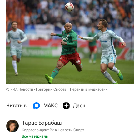
© РИА Новости / Григорий Сысоев
Перейти в медиабанк
Читать в
МАКС
Дзен
Тарас Барабаш
Корреспондент РИА Новости Спорт
Все материалы