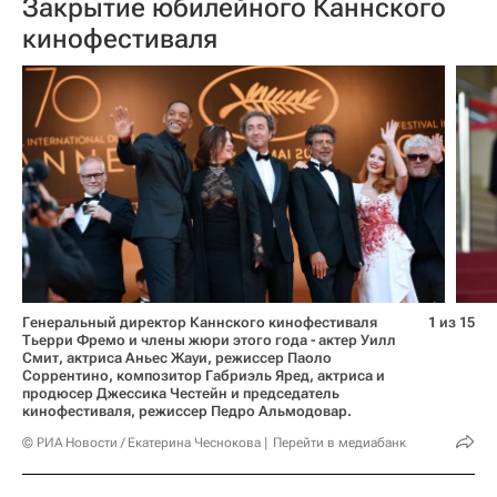
Закрытие юбилейного Каннского
кинофестиваля
Генеральный директор Каннского кинофестиваля
1 из 15
Тьерри Фремо и члены жюри этого года - актер Уилл
Смит, актриса Аньес Жауи, режиссер Паоло
Соррентино, композитор Габриэль Яред, актриса и
продюсер Джессика Честейн и председатель
кинофестиваля, режиссер Педро Альмодовар.
© РИА Новости / Екатерина Чеснокова
Перейти в медиабанк