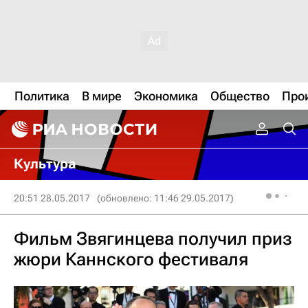
Политика
В мире
Экономика
Общество
Про
Культура
20:51 28.05.2017
(обновлено: 11:46 29.05.2017)
Фильм Звягинцева получил приз
жюри Каннского фестиваля