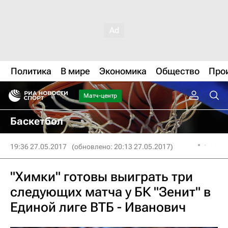
Политика
В мире
Экономика
Общество
Про
Матч-центр
Баскетбол
19:36 27.05.2017
(обновлено: 20:13 27.05.2017)
"Химки" готовы выиграть три
следующих матча у БК "Зенит" в
Единой лиге ВТБ - Иванович