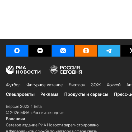
Футбол
Фигурное катание
Биатлон
ЗОЖ
Хоккей
Ав
Спецпроекты
Реклама
Продукты и сервисы
Пресс-ц
Версия 2023.1 Beta
© 2026 МИА «Россия сегодня»
Вакансии
Сетевое издание РИА Новости зарегистрировано
в Федеральной службе по надзору в сфере связи,