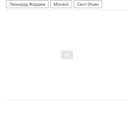
Леонарду Жардим
Монако
Сент-Этьен