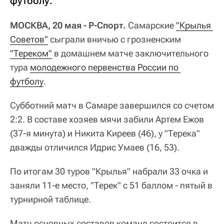
футболу.
МОСКВА, 20 мая - Р-Спорт.
Самарские
"Крылья 
Советов"
сыграли вничью с грозненским
"Тереком"
в домашнем матче заключительного
тура
молодежного первенства России по 
футболу
.
Субботний матч в Самаре завершился со счетом
2:2. В составе хозяев мячи забили Артем Ежов
(37-я минута) и Никита Киреев (46), у "Терека"
дважды отличился Идрис Умаев (16, 53).
По итогам 30 туров "Крылья" набрали 33 очка и
заняли 11-е место, "Терек" с 51 баллом - пятый в
турнирной таблице.
Матч основных составов команд состоится в