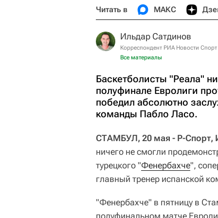
Читать в
МАКС
Дзе
Ильдар Сатдинов
Корреспондент РИА Новости Спорт
Все материалы
Баскетболисты "Реала" н
полуфинале Евролиги про
победил абсолютно заслу
команды Пабло Ласо.
СТАМБУЛ, 20 мая - Р-Спорт,
ничего не смогли продемонст
турецкого "
Фенербахче
", соп
главный тренер испанской к
"Фенербахче" в пятницу в Ст
полуфинальном матче Евроли