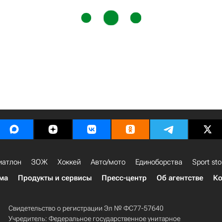
иатлон
ЗОЖ
Хоккей
Авто/мото
Единоборства
Sport sto
ма
Продукты и сервисы
Пресс-центр
Об агентстве
Ко
Свидетельство о регистрации Эл № ФС77-57640
Учредитель: Федеральное государственное унитарное