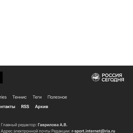
ries
Теннис
Теги
Полезное
нтакты
RSS
Архив
Главный редактор:
Гаврилова А.В.
Адрес электронной почты Редакции:
r-sport.internet@ria.ru