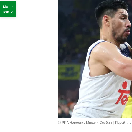
Матч-
центр
© РИА Новости / Михаил Сербин
Перейти в