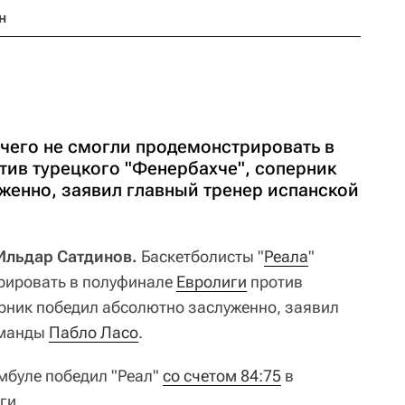
н
ичего не смогли продемонстрировать в
тив турецкого "Фенербахче", соперник
женно, заявил главный тренер испанской
 Ильдар Сатдинов.
Баскетболисты "
Реала
"
рировать в полуфинале
Евролиги
против
ерник победил абсолютно заслуженно, заявил
оманды
Пабло Ласо
.
амбуле победил "Реал"
со счетом 84:75
в
ги.