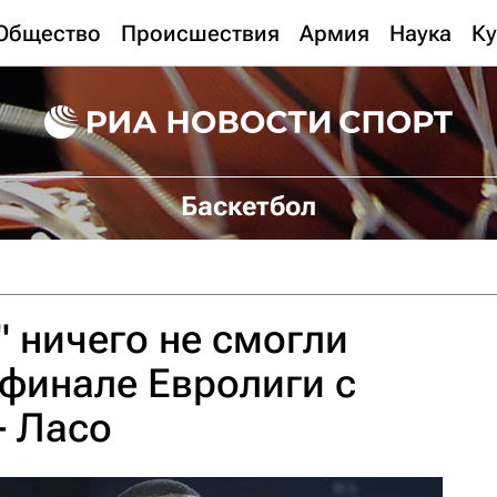
Общество
Происшествия
Армия
Наука
Ку
Баскетбол
" ничего не смогли
уфинале Евролиги с
- Ласо