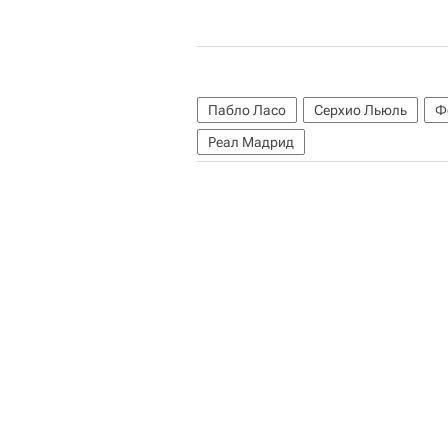
Пабло Ласо
Серхио Льюль
Ф
Реал Мадрид