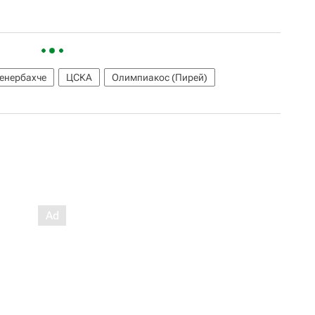
енербахче
ЦСКА
Олимпиакос (Пирей)