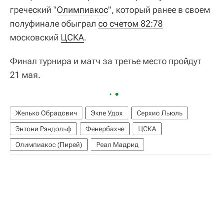
греческий "
Олимпиакос
", который ранее в своем
полуфинале обыграл
со счетом 82:78
московский
ЦСКА
.
Финал турнира и матч за третье место пройдут
21 мая.
Желько Обрадович
Экпе Удох
Серхио Льюль
Энтони Рэндольф
Фенербахче
ЦСКА
Олимпиакос (Пирей)
Реал Мадрид