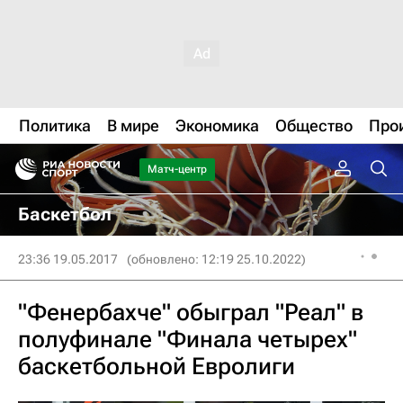
Политика
В мире
Экономика
Общество
Про
Матч-центр
Баскетбол
23:36 19.05.2017
(обновлено: 12:19 25.10.2022)
"Фенербахче" обыграл "Реал" в
полуфинале "Финала четырех"
баскетбольной Евролиги