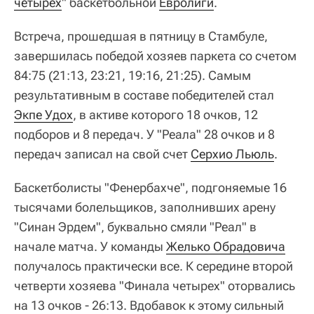
четырех
" баскетбольной
Евролиги
.
Встреча, прошедшая в пятницу в Стамбуле,
завершилась победой хозяев паркета со счетом
84:75 (21:13, 23:21, 19:16, 21:25). Самым
результативным в составе победителей стал
Экпе Удох
, в активе которого 18 очков, 12
подборов и 8 передач. У "Реала" 28 очков и 8
передач записал на свой счет
Серхио Льюль
.
Баскетболисты "Фенербахче", подгоняемые 16
тысячами болельщиков, заполнивших арену
"Синан Эрдем", буквально смяли "Реал" в
начале матча. У команды
Желько Обрадовича
получалось практически все. К середине второй
четверти хозяева "Финала четырех" оторвались
на 13 очков - 26:13. Вдобавок к этому сильный