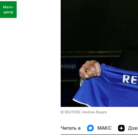
Матч-
центр
© REUTERS / Andrew Boyers
Читать в
МАКС
Дзе