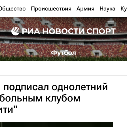
Общество
Происшествия
Армия
Наука
Ку
Футбол
 подписал однолетний
тбольным клубом
ити"