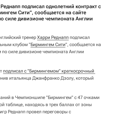
Реднапп подписал однолетний контракт с
ингем Сити", сообщается на сайте
о силе дивизионе чемпионата Англии
нглийский тренер
Харри Реднапп
подписал
льным клубом "
Бирмингем Сити
", сообщается на
 по силе дивизионе чемпионата Англии
ст
подписал с "Бирмингемом" краткосрочный 
енив итальянца Джанфранко Дзолу, который
ований в Чемпионшипе "Бирмингем" с 47 очками
ой таблице, находясь в трех баллах от зоны
 игр Реднапп провел переговоры с