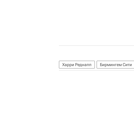
Харри Реднапп
Бирмингем Сити