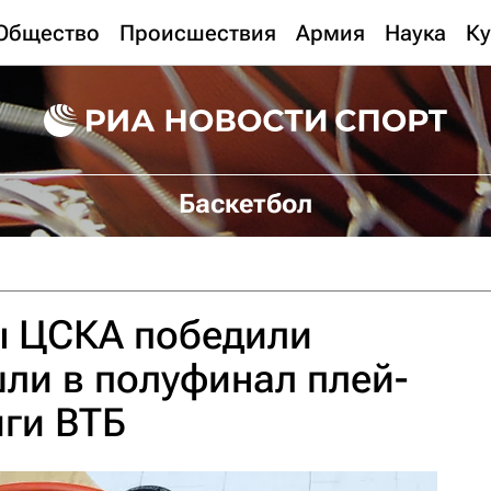
Общество
Происшествия
Армия
Наука
Ку
Баскетбол
ы ЦСКА победили
шли в полуфинал плей-
ги ВТБ