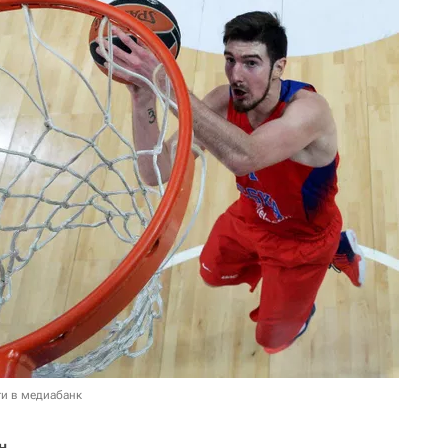
и в медиабанк
н