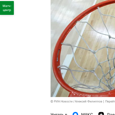
Матч-
центр
© РИА Новости / Алексей Филиппов
Перейт
Читать в
МАКС
Дзе