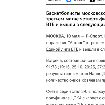
Баскетболисты московско
третьем матче четвертьф
ВТБ и вышли в следующий
МОСКВА, 10 мая — Р-Спорт.
поражение
"Астане"
в третьем
Единой лиги ВТБ
и вышли в сл
Встреча, состоявшаяся в сред
91:73 (19:15, 25:10, 20:25, 2
результативным стал Нандо Д
количество очков хозяевам пр
Счет в серии стал 3-0 в поль
полуфинале ЦСКА сыграет с 
краснодарским "Локомотиво