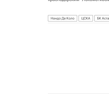
Нандо Де Коло
ЦСКА
БК Аст