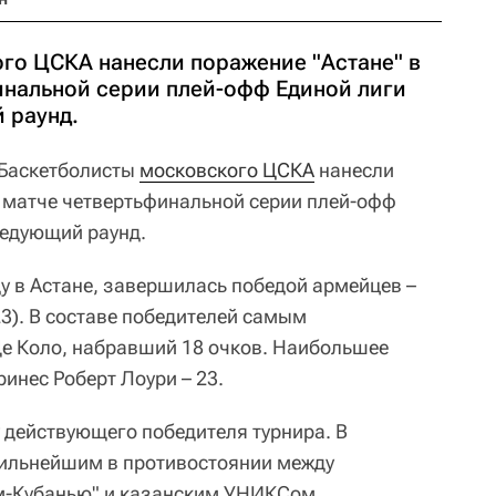
го ЦСКА нанесли поражение "Астане" в
инальной серии плей-офф Единой лиги
 раунд.
Баскетболисты
московского ЦСКА
нанесли
 матче четвертьфинальной серии плей-офф
едующий раунд.
у в Астане, завершилась победой армейцев –
7:23). В составе победителей самым
е Коло, набравший 18 очков. Наибольшее
инес Роберт Лоури – 23.
зу действующего победителя турнира. В
сильнейшим в противостоянии между
м-Кубанью" и казанским УНИКСом.