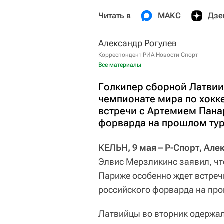
Читать в
МАКС
Дзе
Александр Рогулев
Корреспондент РИА Новости Спорт
Все материалы
Голкипер сборной Латвии
чемпионате мира по хокк
встречи с Артемием Пан
форварда на прошлом тур
КЕЛЬН, 9 мая – Р-Спорт, Але
Элвис Мерзликинс заявил, чт
Париже особенно ждет встре
российского форварда на про
Латвийцы во вторник одержа