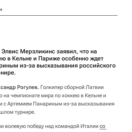
н
 Элвис Мерзликинс заявил, что на
ею в Кельне и Париже особенно ждет
ариным из-за высказывания российского
нире.
ксандр Рогулев.
Голкипер сборной Латвии
о на чемпионате мира по хоккею в Кельне и
чи с Артемием Панариным из-за высказывания
шлом турнире.
ли волевую победу над командой Италии
со 