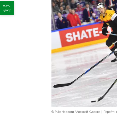
Матч-
центр
© РИА Новости / Алексей Куденко
Перейти 