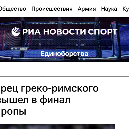
Общество
Происшествия
Армия
Наука
Ку
Единоборства
рец греко-римского
вышел в финал
вропы