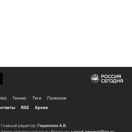
ries
Теннис
Теги
Полезное
нтакты
RSS
Архив
Главный редактор:
Гаврилова А.В.
Адрес электронной почты Редакции:
r-sport.internet@ria.ru