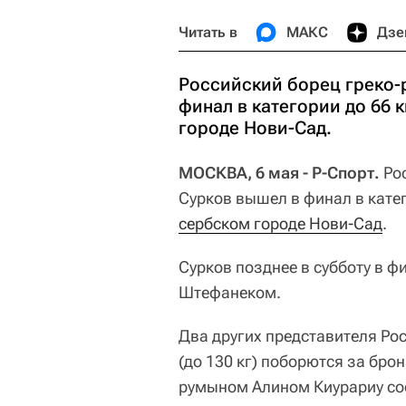
Читать в
МАКС
Дзе
Российский борец греко-
финал в категории до 66 
городе Нови-Сад.
МОСКВА, 6 мая - Р-Спорт.
Рос
Сурков вышел в финал в катег
сербском городе Нови-Сад
.
Сурков позднее в субботу в ф
Штефанеком.
Два других представителя Ро
(до 130 кг) поборются за бр
румыном Алином Киурариу со