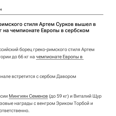
н
римского стиля Артем Сурков вышел в
кг на чемпионате Европы в сербском
сийский борец греко-римского стиля Артем
ории до 66 кг на
чемпионате Европы в 
инале встретится с сербом Давором
ссии
Мингиян Семенов
(до 59 кг) и Виталий Щур
онзовые награды с венгром Эриком Торбой и
ответственно.