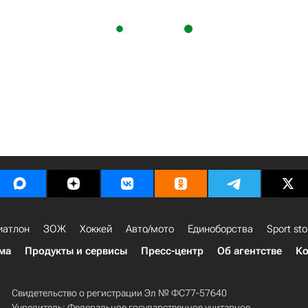
иатлон
ЗОЖ
Хоккей
Авто/мото
Единоборства
Sport sto
ма
Продукты и сервисы
Пресс-центр
Об агентстве
Ко
Свидетельство о регистрации Эл № ФС77-57640
Учредитель: Федеральное государственное унитарное