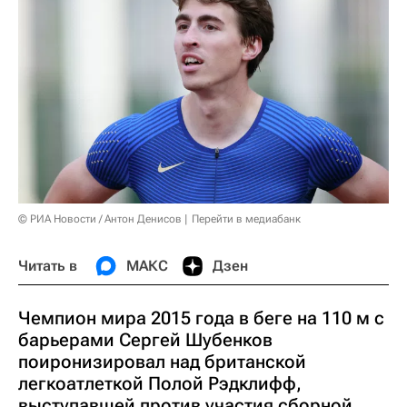
© РИА Новости / Антон Денисов
Перейти в медиабанк
Читать в
МАКС
Дзен
Чемпион мира 2015 года в беге на 110 м с
барьерами Сергей Шубенков
поиронизировал над британской
легкоатлеткой Полой Рэдклифф,
выступавшей против участия сборной