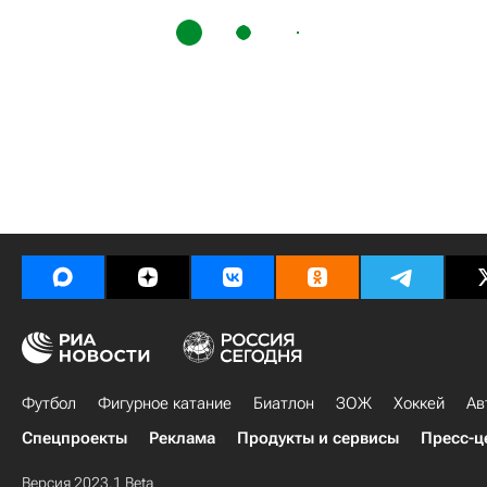
Футбол
Фигурное катание
Биатлон
ЗОЖ
Хоккей
Ав
Спецпроекты
Реклама
Продукты и сервисы
Пресс-ц
Версия 2023.1 Beta