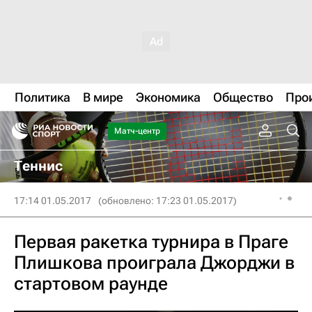
Политика
В мире
Экономика
Общество
Про
Матч-центр
Теннис
17:14 01.05.2017
(обновлено: 17:23 01.05.2017)
Первая ракетка турнира в Праге
Плишкова проиграла Джорджи в
стартовом раунде