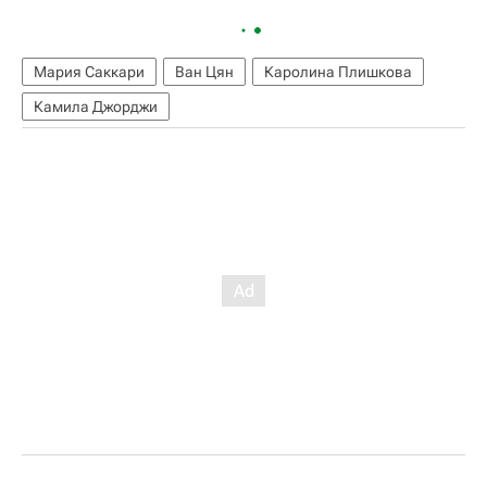
Мария Саккари
Ван Цян
Каролина Плишкова
Камила Джорджи