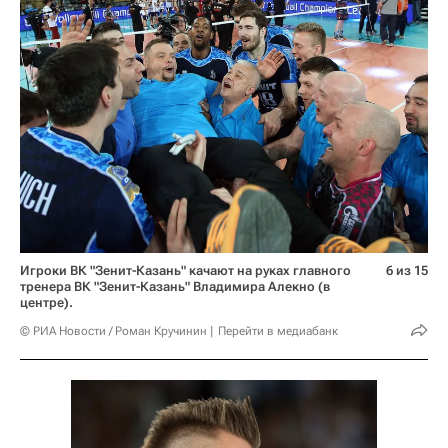
Игроки ВК "Зенит-Казань" качают на руках главного
6 из 15
тренера ВК "Зенит-Казань" Владимира Алекно (в
центре).
© РИА Новости / Роман Кручинин
Перейти в медиабанк