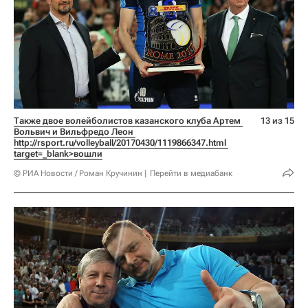
Также двое волейболистов казанского клуба Артем 
13 из 15
Вольвич и Вильфредо Леон 
http://rsport.ru/volleyball/20170430/1119866347.html 
target=_blank>вошли
© РИА Новости / Роман Кручинин
Перейти в медиабанк