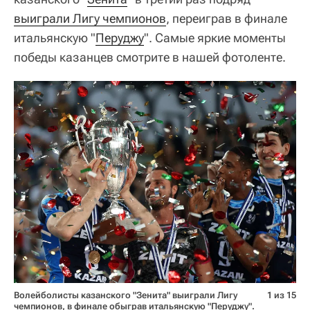
выиграли Лигу чемпионов
, переиграв в финале
итальянскую "
Перуджу
". Самые яркие моменты
победы казанцев смотрите в нашей фотоленте.
Волейболисты казанского "Зенита" выиграли Лигу
1 из 15
чемпионов, в финале обыграв итальянскую "Перуджу".