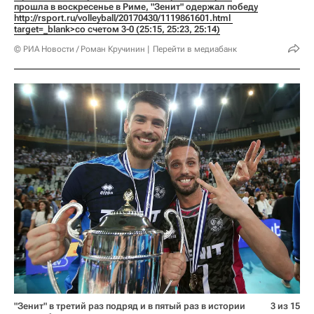
прошла в воскресенье в Риме, "Зенит" одержал победу 
http://rsport.ru/volleyball/20170430/1119861601.html 
target=_blank>со счетом 3-0 (25:15, 25:23, 25:14)
© РИА Новости / Роман Кручинин
Перейти в медиабанк
"Зенит" в третий раз подряд и в пятый раз в истории
3 из 15