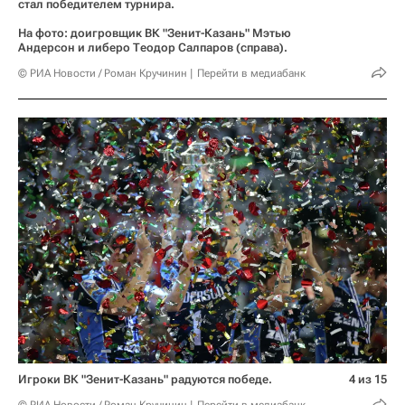
стал победителем турнира.
На фото: доигровщик ВК "Зенит-Казань" Мэтью
Андерсон и либеро Теодор Салпаров (справа).
© РИА Новости / Роман Кручинин
Перейти в медиабанк
Игроки ВК "Зенит-Казань" радуются победе.
4 из 15
© РИА Новости / Роман Кручинин
Перейти в медиабанк