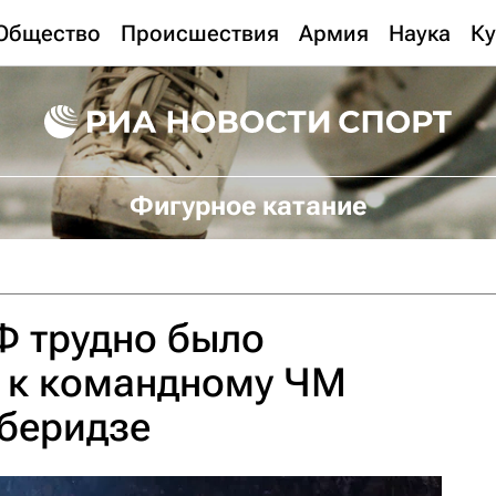
Общество
Происшествия
Армия
Наука
Ку
Фигурное катание
Ф трудно было
я к командному ЧМ
тберидзе