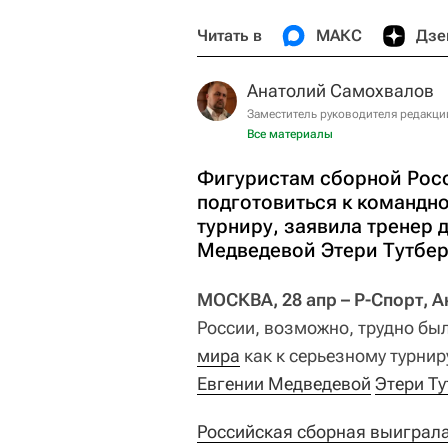
Читать в
МАКС
Дзе
Анатолий Самохвалов
Заместитель руководителя редакци
Все материалы
Фигуристам сборной Росс
подготовиться к командн
турниру, заявила тренер
Медведевой Этери Тутбер
МОСКВА, 28 апр – Р-Спорт, 
России, возможно, трудно бы
мира
как к серьезному турнир
Евгении Медведевой
Этери Т
Российская сборная выиграла