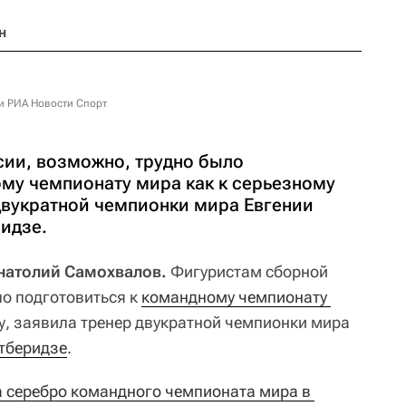
н
и РИА Новости Спорт
ии, возможно, трудно было
ому чемпионату мира как к серьезному
 двукратной чемпионки мира Евгении
идзе.
Анатолий Самохвалов.
Фигуристам сборной
ло подготовиться к
командному чемпионату 
у, заявила тренер двукратной чемпионки мира
утберидзе
.
 серебро командного чемпионата мира в 