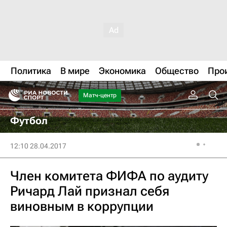
Политика
В мире
Экономика
Общество
Про
Матч-центр
Футбол
12:10 28.04.2017
Член комитета ФИФА по аудиту
Ричард Лай признал себя
виновным в коррупции