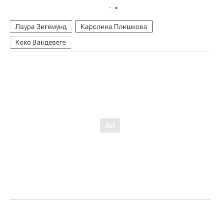
Лаура Зигемунд
Каролина Плишкова
Коко Вандевеге