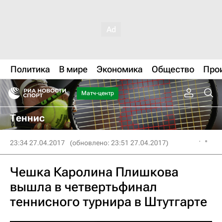
Политика
В мире
Экономика
Общество
Про
Матч-центр
Теннис
23:34 27.04.2017
(обновлено: 23:51 27.04.2017)
Чешка Каролина Плишкова
вышла в четвертьфинал
теннисного турнира в Штутгарте