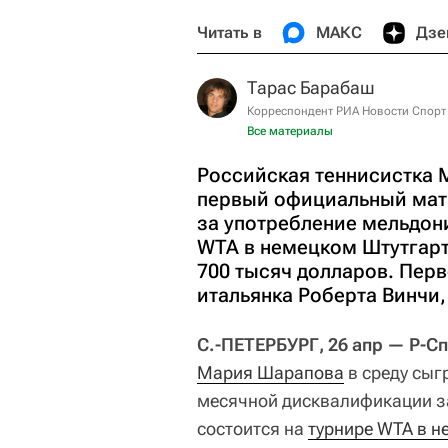
Читать в
МАКС
Дзе
Тарас Барабаш
Корреспондент РИА Новости Спорт
Все материалы
Российская теннисистка 
первый официальный мат
за употребление мельдон
WTA в немецком Штутгарт
700 тысяч долларов. Пер
итальянка Роберта Винчи, 
С.-ПЕТЕРБУРГ, 26 апр — Р-С
Мария Шарапова
в среду сыг
месячной дисквалификации з
состоится на
турнире WTA в н