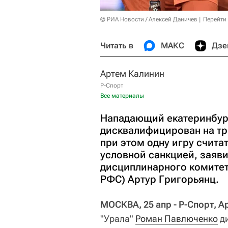
© РИА Новости / Алексей Даничев
Перейти
Читать в
МАКС
Дзе
Артем Калинин
Р-Спорт
Все материалы
Нападающий екатеринбур
дисквалифицирован на тр
при этом одну игру счита
условной санкцией, заяви
дисциплинарного комитет
РФС) Артур Григорьянц.
МОСКВА, 25 апр - Р-Спорт, А
"Урала"
Роман Павлюченко
ди