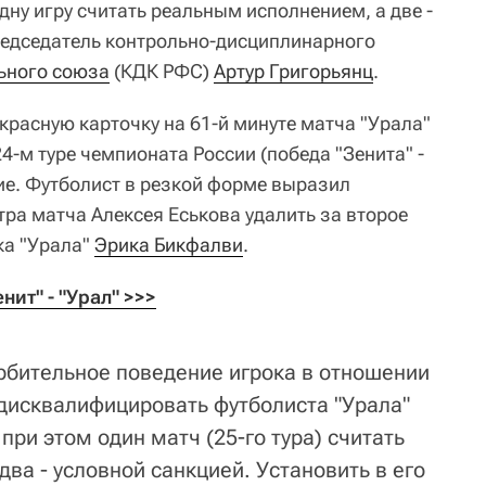
одну игру считать реальным исполнением, а две -
редседатель контрольно-дисциплинарного
ьного союза
(КДК РФС)
Артур Григорьянц
.
расную карточку на 61-й минуте матча "Урала"
24-м туре чемпионата России (победа "Зенита" -
ие. Футболист в резкой форме выразил
ра матча Алексея Еськова удалить за второе
ка "Урала"
Эрика Бикфалви
.
ит" - "Урал" >>>
рбительное поведение игрока в отношении
дисквалифицировать футболиста "Урала"
при этом один матч (25-го тура) считать
ва - условной санкцией. Установить в его