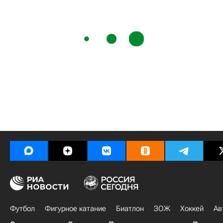
Футбол
Фигурное катание
Биатлон
ЗОЖ
Хоккей
Ав