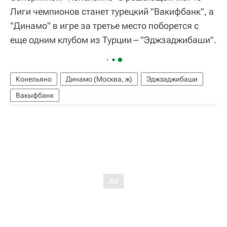
Лиги чемпионов станет турецкий "Вакифбанк", а
"Динамо" в игре за третье место поборется с
еще одним клубом из Турции – "Эджзаджибаши".
Конельяно
Динамо (Москва, ж)
Эджзаджибаши
Вакыфбанк