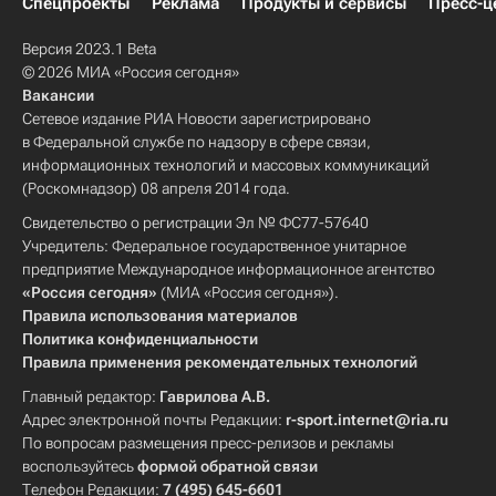
Спецпроекты
Реклама
Продукты и сервисы
Пресс-ц
Версия 2023.1 Beta
© 2026 МИА «Россия сегодня»
Вакансии
Сетевое издание РИА Новости зарегистрировано
в Федеральной службе по надзору в сфере связи,
информационных технологий и массовых коммуникаций
(Роскомнадзор) 08 апреля 2014 года.
Свидетельство о регистрации Эл № ФС77-57640
Учредитель: Федеральное государственное унитарное
предприятие Международное информационное агентство
«Россия сегодня»
(МИА «Россия сегодня»).
Правила использования материалов
Политика конфиденциальности
Правила применения рекомендательных технологий
Главный редактор:
Гаврилова А.В.
Адрес электронной почты Редакции:
r-sport.internet@ria.ru
По вопросам размещения пресс-релизов и рекламы
воспользуйтесь
формой обратной связи
Телефон Редакции:
7 (495) 645-6601