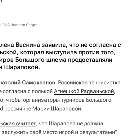
н
и РИА Новости Спорт
лена Веснина заявила, что не согласна с
ской, которая выступила против того,
ниров Большого шлема предоставляли
ии Шараповой.
Анатолий Самохвалов
. Российская теннисистка
е согласна с полькой
Агнешкой Радваньской
,
го, чтобы организаторы турниров Большого
rd россиянке
Марии Шараповой
.
ьская считает
, что Шарапова не должна
о "заслужить своё место игрой и результатами",