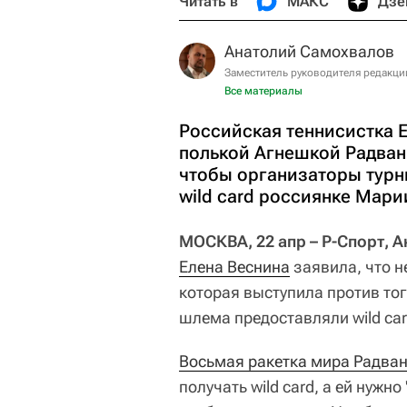
Читать в
МАКС
Дзе
Анатолий Самохвалов
Заместитель руководителя редакци
Все материалы
Российская теннисистка Е
полькой Агнешкой Радвань
чтобы организаторы тур
wild card россиянке Мар
МОСКВА, 22 апр – Р-Спорт, 
Елена Веснина
заявила, что н
которая выступила против то
шлема предоставляли wild ca
Восьмая ракетка мира Радван
получать wild card, а ей нужн