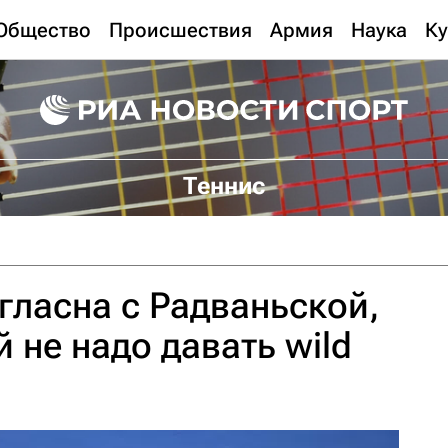
Общество
Происшествия
Армия
Наука
Ку
Теннис
огласна с Радваньской,
 не надо давать wild