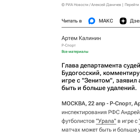
© РИА Новости / Алексей Даничев
Перейти
Читать в
МАКС
Дзе
Артем Калинин
Р-Спорт
Все материалы
Глава департамента суде
Будогосский, комментируя
игре с "Зенитом", заявил 
быть и больше удалений.
МОСКВА, 22 апр - Р-Спорт, А
инспектирования РФС Андрей 
футболистов
"Урала"
в игре с
матчах может быть и больше 