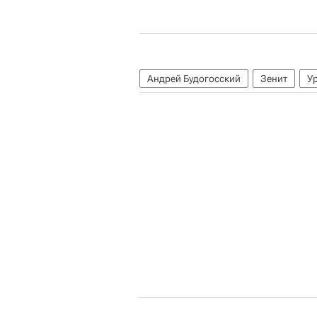
Андрей Будогосский
Зенит
У