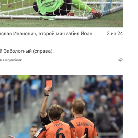
нислав Иванович, второй мяч забил Йоан
3 из 24
й Заболотный (справа).
 в медиабанк