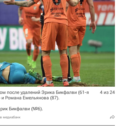
ом после удалений Эрика Бикфалви (61-я
4 из 24
 и Романа Емельянова (87).
Эрик Бикфалви (№6).
 в медиабанк