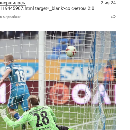
Встреча, прошедшая в субботу, завершилась 
2 из 24
2/1119445907.html target=_blank>со счетом 2:0
 в медиабанк