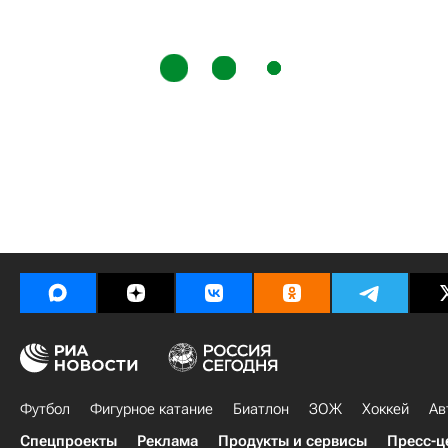
Футбол
Фигурное катание
Биатлон
ЗОЖ
Хоккей
Ав
Спецпроекты
Реклама
Продукты и сервисы
Пресс-ц