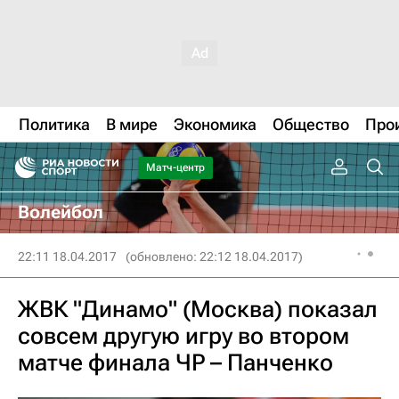
Политика
В мире
Экономика
Общество
Про
Матч-центр
Волейбол
22:11 18.04.2017
(обновлено: 22:12 18.04.2017)
ЖВК "Динамо" (Москва) показал
совсем другую игру во втором
матче финала ЧР – Панченко