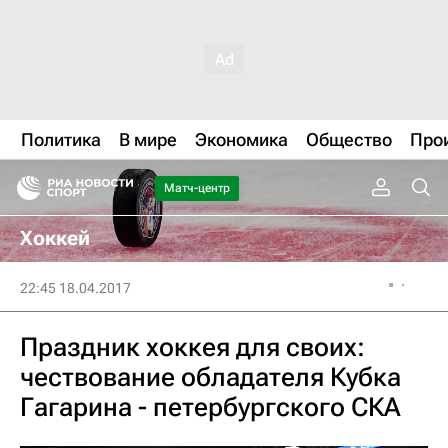
Политика
В мире
Экономика
Общество
Про
Матч-центр
Хоккей
22:45 18.04.2017
Праздник хоккея для своих:
чествование обладателя Кубка
Гагарина - петербургского СКА