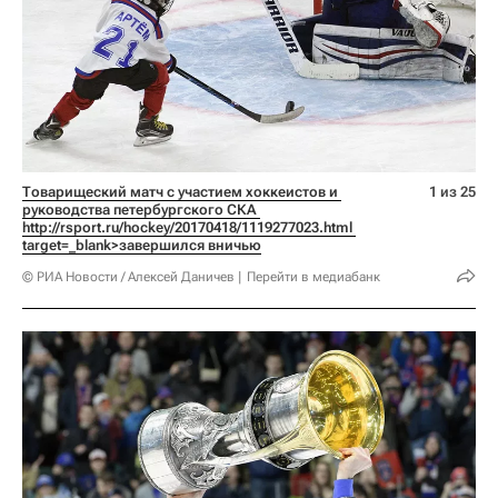
Товарищеский матч с участием хоккеистов и 
1 из 25
руководства петербургского СКА 
http://rsport.ru/hockey/20170418/1119277023.html 
target=_blank>завершился вничью
© РИА Новости / Алексей Даничев
Перейти в медиабанк