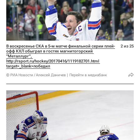
В воскресенье СКА в 5-м матче финальной серии плей-
2 из 25
офф КХЛ обыграл в гостях магнитогорский 
"Металлург", 
http://rsport.ru/hockey/20170416/1119182701.html 
target=_blank>победил
© РИА Новости / Алексей Даничев
Перейти в медиабанк