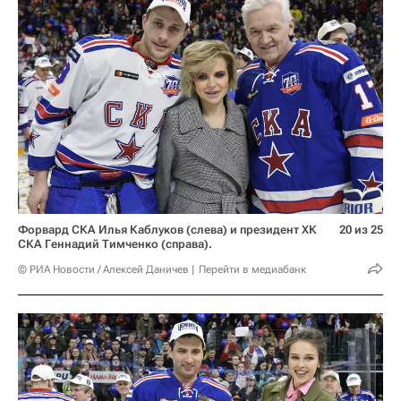
Форвард СКА Илья Каблуков (слева) и президент ХК
20 из 25
СКА Геннадий Тимченко (справа).
© РИА Новости / Алексей Даничев
Перейти в медиабанк