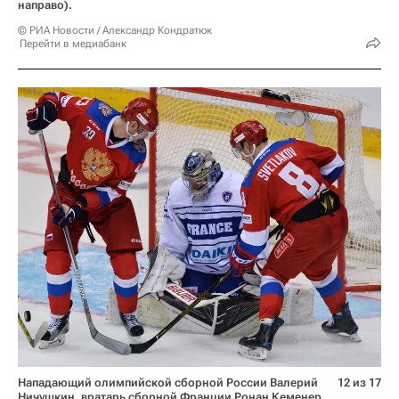
направо).
© РИА Новости / Александр Кондратюк
Перейти в медиабанк
Нападающий олимпийской сборной России Валерий
12 из 17
Ничушкин, вратарь сборной Франции Ронан Кеменер