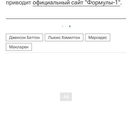
приводит
официальный сайт "Формулы-1"
.
Дженсон Баттон
Льюис Хэмилтон
Мерседес
Макларен