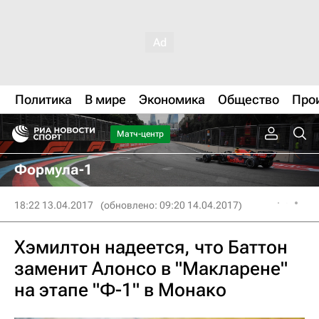
Политика
В мире
Экономика
Общество
Про
Матч-центр
Формула-1
18:22 13.04.2017
(обновлено: 09:20 14.04.2017)
Хэмилтон надеется, что Баттон
заменит Алонсо в "Макларене"
на этапе "Ф-1" в Монако