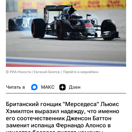
© РИА Новости / Евгений Биятов
Перейти в медиабанк
Читать в
МАКС
Дзен
Британский гонщик "Мерседеса" Льюис
Хэмилтон выразил надежду, что именно
его соотечественник Дженсон Баттон
заменит испанца Фернандо Алонсо в