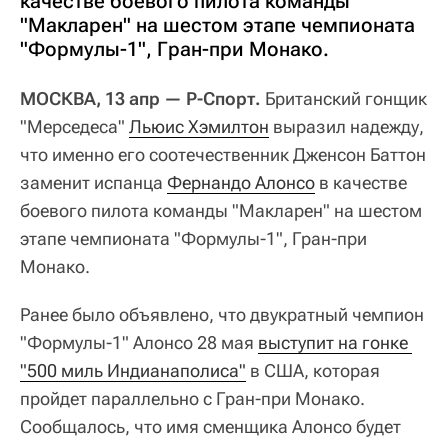
качестве боевого пилота команды
"Макларен" на шестом этапе чемпионата
"Формулы-1", Гран-при Монако.
МОСКВА, 13 апр — Р-Спорт.
Британский гонщик
"Мерседеса"
Льюис Хэмилтон
выразил надежду,
что именно его соотечественник Дженсон Баттон
заменит испанца
Фернандо Алонсо
в качестве
боевого пилота команды "Макларен" на шестом
этапе чемпионата "Формулы-1", Гран-при
Монако.
Ранее было объявлено, что двукратный чемпион
"Формулы-1" Алонсо 28 мая
выступит на гонке 
"500 миль Индианаполиса"
в США, которая
пройдет параллельно с Гран-при Монако.
Сообщалось, что имя сменщика Алонсо будет