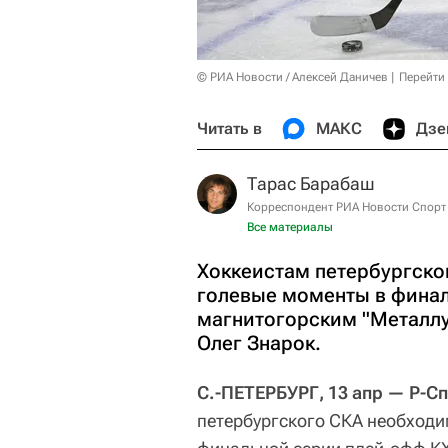
© РИА Новости / Алексей Даничев
Перейти
Читать в
МАКС
Дзе
Тарас Барабаш
Корреспондент РИА Новости Спорт
Все материалы
Хоккеистам петербургско
голевые моменты в финал
магнитогорским "Металлу
Олег Знарок.
С.-ПЕТЕРБУРГ, 13 апр — Р-С
петербургского СКА необход