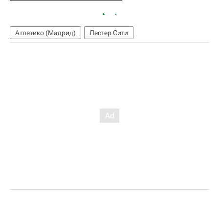
Атлетико (Мадрид)
Лестер Сити