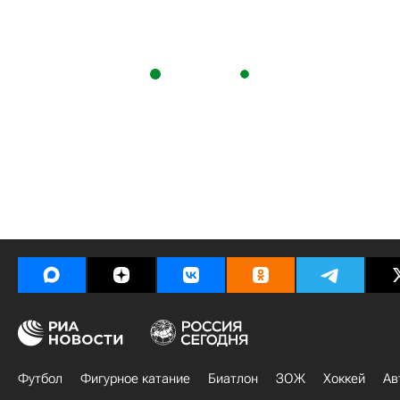
Футбол
Фигурное катание
Биатлон
ЗОЖ
Хоккей
Ав