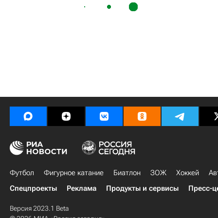
Футбол
Фигурное катание
Биатлон
ЗОЖ
Хоккей
Ав
Спецпроекты
Реклама
Продукты и сервисы
Пресс-ц
Версия 2023.1 Beta