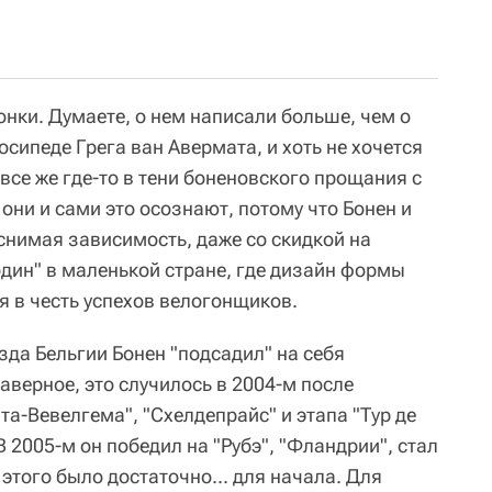
гонки. Думаете, о нем написали больше, чем о
осипеде Грега ван Авермата, и хоть не хочется
 все же где-то в тени боненовского прощания с
 они и сами это осознают, потому что Бонен и
яснимая зависимость, даже со скидкой на
один" в маленькой стране, где дизайн формы
я в честь успехов велогонщиков.
зда Бельгии Бонен "подсадил" на себя
верное, это случилось в 2004-м после
та-Вевелгема", "Схелдепрайс" и этапа "Тур де
В 2005-м он победил на "Рубэ", "Фландрии", стал
того было достаточно... для начала. Для