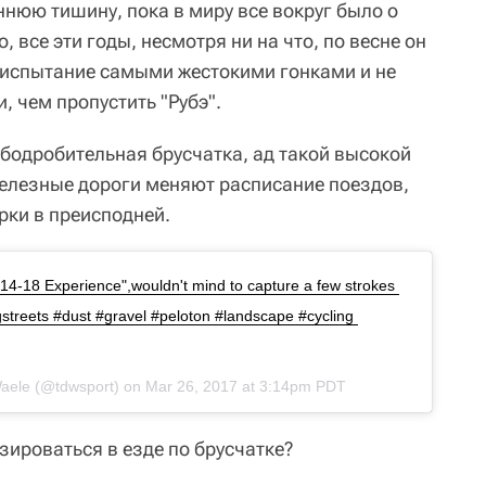
нюю тишину, пока в миру все вокруг было о
, все эти годы, несмотря ни на что, по весне он
 испытание самыми жестокими гонками и не
, чем пропустить "Рубэ".
бодробительная брусчатка, ад такой высокой
железные дороги меняют расписание поездов,
рки в преисподней.
14-18 Experience",wouldn't mind to capture a few strokes 
treets #dust #gravel #peloton #landscape #cycling 
Waele (@tdwsport) on Mar 26, 2017 at 3:14pm PDT
зироваться в езде по брусчатке?