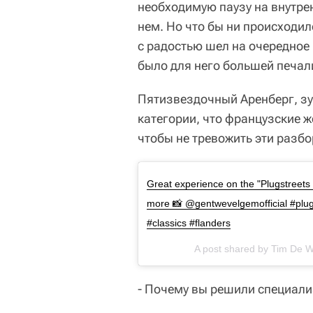
необходимую паузу на внутрен
нем. Но что бы ни происходило
с радостью шел на очередное
было для него большей печали
Пятизвездочный Аренберг, зу
категории, что французские 
чтобы не тревожить эти разбо
Great experience on the "Plugstreets 
more 📸 @gentwevelgemofficial #plugs
#classics #flanders
A post shared by Tim De 
- Почему вы решили специали