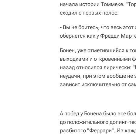
начала истории Томмеке. "Торн
сходил с первых полос.
- Вы не боитесь, что весь этот
обернется как у Фредди Март
Бонен, уже отметившийся к т
выходками и откровенными фо
назад относился лирически: 
неудачи, при этом вообще не з
зависит исключительно от са
А побед у Бонена было все бо
до положительного допинг-тес
разбитого "Феррари". Из каж