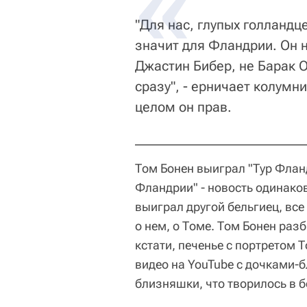
"Для нас, глупых голландц
значит для Фландрии. Он не
Джастин Бибер, не Барак Об
сразу", - ерничает колумн
целом он прав.
Том Бонен выиграл "Тур Флан
Фландрии" - новость одинаков
выиграл другой бельгиец, все
о нем, о Томе. Том Бонен разб
кстати, печенье с портретом 
видео на YouTube с дочками-б
близняшки, что творилось в 