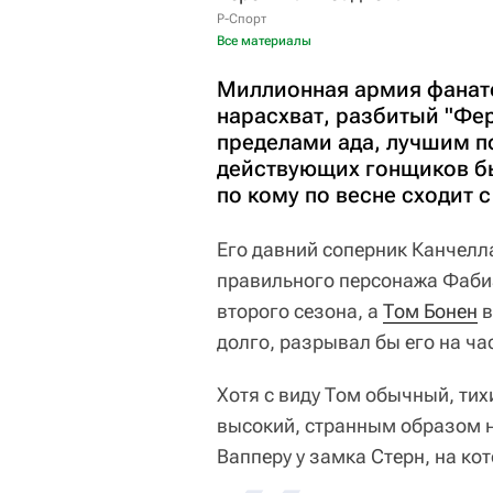
Р-Спорт
Все материалы
Миллионная армия фанато
нарасхват, разбитый "Фер
пределами ада, лучшим п
действующих гонщиков бы
по кому по весне сходит с
Его давний соперник Канчелл
правильного персонажа Фаби
второго сезона, а
Том Бонен
в
долго, разрывал бы его на час
Хотя с виду Том обычный, ти
высокий, странным образом
Вапперу у замка Стерн, на ко