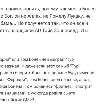
ев, сложно понять, почему так много Бонен
 Бог, он не Аллах, не Ромелу Лукаку, не
ама... Но получается так, что он все и
ист голландской AD Тайс Зонневелд. И в
дрии" или Том Бонен не выиграл "Тур
о важная. И даже если этот самый "Тур"
 равно говорить больше и дольше будут именно
ил "Феррари", Том Бонен съел печенье, а вот,
Тома Бонена, Том Бонен ест "фритьес", смотрит
лизняшками, а уж когда родились эти
бельгийских СМИ!