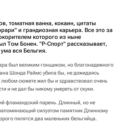
в, томатная ванна, кокаин, цитаты
рари" и грандиозная карьера. Все это за
окорителем которого из ныне
л Том Бонен. "Р-Спорт" рассказывает,
 ума вся Бельгия.
ара был великим гонщиком, но благонадежного
ана Шонда Раймс убила бы, не дожидаясь
 любом сюжете жил бы и здравствовал очень
ти и не дал бы никому умереть от скуки.
хий фламандский парень. Длинный, но не
 напоминающий силуэтом памятник Длинному
торого пялятся два маленьких бельгийца.