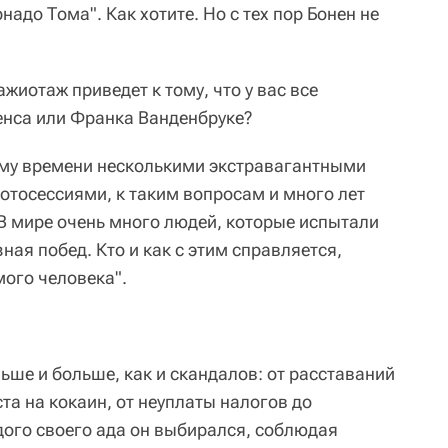
адо Тома". Как хотите. Но с тех пор Бонен не
 ажиотаж приведет к тому, что у вас все
енса или Франка Ванденбруке?
ому времени несколькими экстравагантными
тосессиями, к таким вопросам и много лет
"В мире очень много людей, которые испытали
ная побед. Кто и как с этим справляется,
мого человека".
льше и больше, как и скандалов: от расставаний
та на кокаин, от неуплаты налогов до
дого своего ада он выбирался, соблюдая