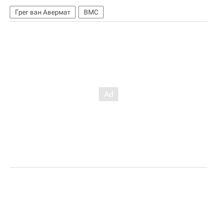
Грег ван Авермат
BMC