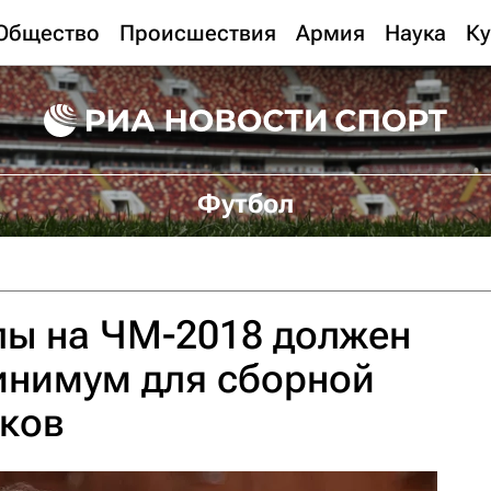
Общество
Происшествия
Армия
Наука
Ку
Футбол
пы на ЧМ-2018 должен
инимум для сборной
оков