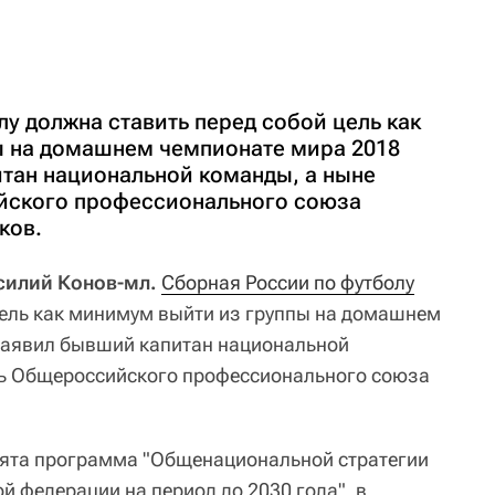
у должна ставить перед собой цель как
ы на домашнем чемпионате мира 2018
итан национальной команды, а ныне
йского профессионального союза
ков.
асилий Конов-мл.
Сборная России по футболу
цель как минимум выйти из группы на домашнем
заявил бывший капитан национальной
ль Общероссийского профессионального союза
нята программа "Общенациональной стратегии
й федерации на период до 2030 года", в