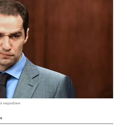
 в медиабанк
н