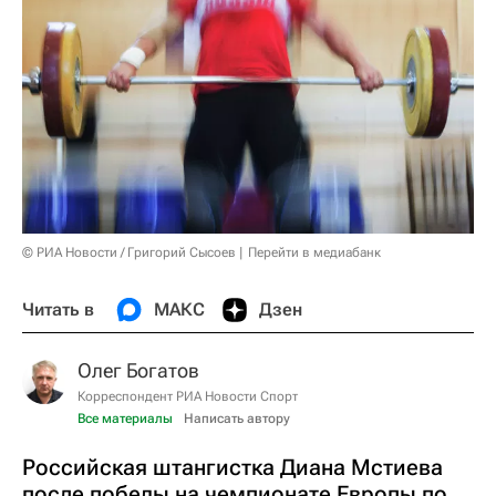
© РИА Новости / Григорий Сысоев
Перейти в медиабанк
Читать в
МАКС
Дзен
Олег Богатов
Корреспондент РИА Новости Спорт
Все материалы
Написать автору
Российская штангистка Диана Мстиева
после победы на чемпионате Европы по