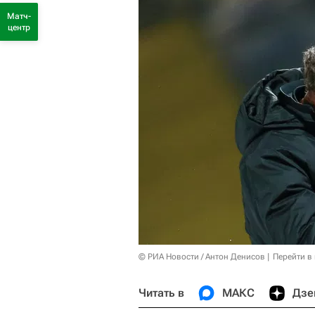
Матч-
центр
© РИА Новости / Антон Денисов
Перейти в
Читать в
МАКС
Дзе