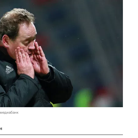
 медиабанк
н