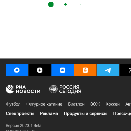
Футбол
Фигурное катание
Биатлон
ЗОЖ
Хоккей
Ав
Спецпроекты
Реклама
Продукты и сервисы
Пресс-ц
Версия 2023.1 Beta