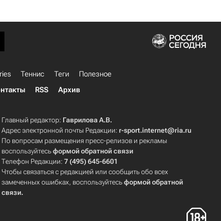
ries
Теннис
Теги
Полезное
нтакты
RSS
Архив
Главный редактор:
Гаврилова А.В.
Адрес электронной почты Редакции:
r-sport.internet@ria.ru
По вопросам размещения пресс-релизов и рекламы
воспользуйтесь
формой обратной связи
Телефон Редакции:
7 (495) 645-6601
Чтобы связаться с редакцией или сообщить обо всех
замеченных ошибках, воспользуйтесь
формой обратной
связи
.