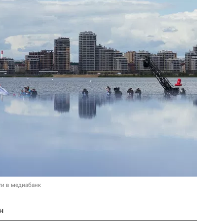
ти в медиабанк
н