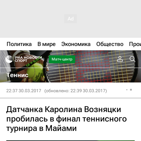
Политика
В мире
Экономика
Общество
Про
Матч-центр
Теннис
22:37 30.03.2017
(обновлено: 22:39 30.03.2017)
Датчанка Каролина Возняцки
пробилась в финал теннисного
турнира в Майами